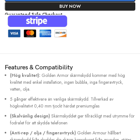
BUY NOW
Guaranteed Safe Checkout
Features & Compatibility
(Hög kvalitet):
Golden Armor skärmskydd kommer med hög
kvalitet med enkel installation, ingen bubbla, inga fingeravtryck,
vatten, olja.
5 gånger effektivare än vanliga skärmskydd. Tillverkad av
högkvalitativt 0,40 mm tjockt härdat premiumglas
(Skalvänlig design)
Skärmskyddet ger tillräckligt med utrymme för
fodralet för att skydda telefonen
(Anti-rep / olja / fingeravtryck)
Golden Armour hållbart
skärmskydd från skyddar din skärm konsekvent från grunden, stötar.