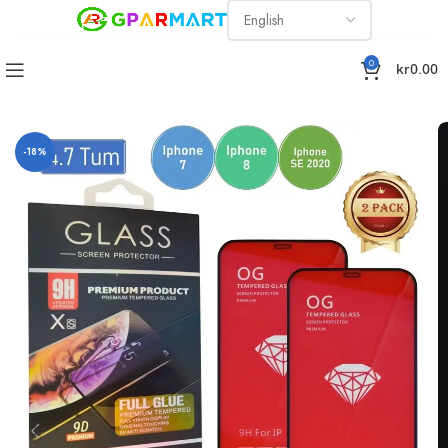
0
kr
0.00
hone X, XS, 11 Pro, 5.8 Tums, Hög kvalitet Golden Armor 2-Pack
-18%