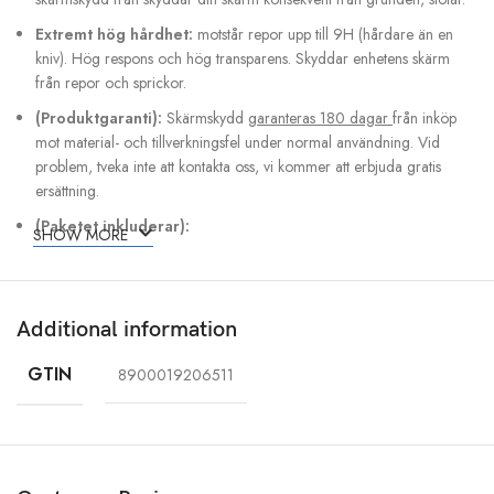
Extremt hög hårdhet:
motstår repor upp till 9H (hårdare än en
kniv). Hög respons och hög transparens. Skyddar enhetens skärm
från repor och sprickor.
(Produktgaranti):
Skärmskydd
garanteras 180 dagar
från inköp
mot material- och tillverkningsfel under normal användning. Vid
problem, tveka inte att kontakta oss, vi kommer att erbjuda gratis
ersättning.
(Paketet inkluderar):
SHOW MORE
2 x skärmskydd i härdat glas
2 x Dammabsorbent
Additional information
2 x rengöringsduk
2 x våt rengöringsduk
GTIN
8900019206511
Snabb leverans
och Levereras i ett skyddande bubbelkuvert – med
FSC-godkänt papper
Visa hela beskrivningen