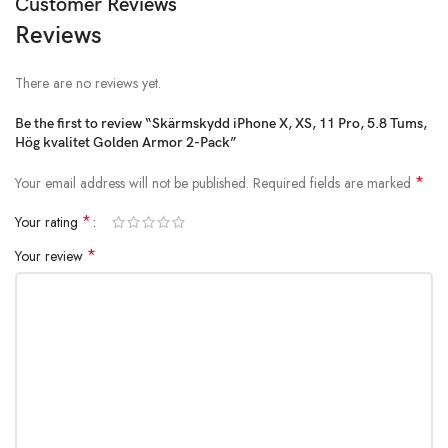
Customer Reviews
Snabbfakta
Reviews
Skärmskydd Kompatibel med iPhone 11 Pro/XS/ X
There are no reviews yet.
Anti-Shatter med hårdhet: 9H, Tjocklek: 0.40 mm
Enkel montering och Bubbelfri installation
Be the first to review “Skärmskydd iPhone X, XS, 11 Pro, 5.8 Tums,
Hög kvalitet Golden Armor 2-Pack”
5 gånger effektivare än vanliga skärmskydd Hårdhet
*
Your email address will not be published.
Required fields are marked
Garanti:Skärmskydd garanteras 180 dagar
*
Your rating
*
Your review