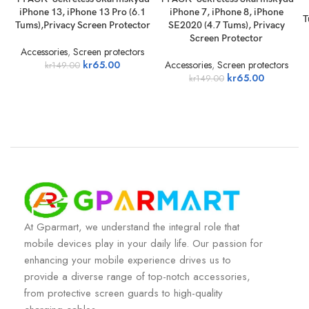
iPhone 13, iPhone 13 Pro (6.1
iPhone 7, iPhone 8, iPhone
T
Tums),Privacy Screen Protector
SE2020 (4.7 Tums), Privacy
Screen Protector
Accessories
,
Screen protectors
kr
65.00
Accessories
,
Screen protectors
kr
149.00
kr
65.00
kr
149.00
At Gparmart, we understand the integral role that
mobile devices play in your daily life. Our passion for
enhancing your mobile experience drives us to
provide a diverse range of top-notch accessories,
from protective screen guards to high-quality