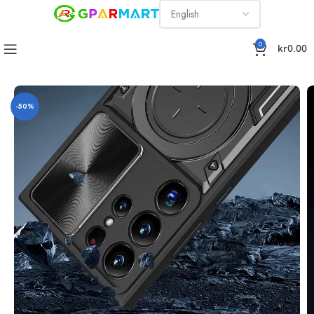
0
kr
0.00
mor Protect Ringhållare Slide Lens Protector Stötsäkert fodral
-50%