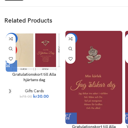
Related Products
-62%
-62%
HOT
Gratulationskort till Alla
hjärtans dag
Gifts Cards
kr
30.00
kr
78.00
Gratulationskort till Alla