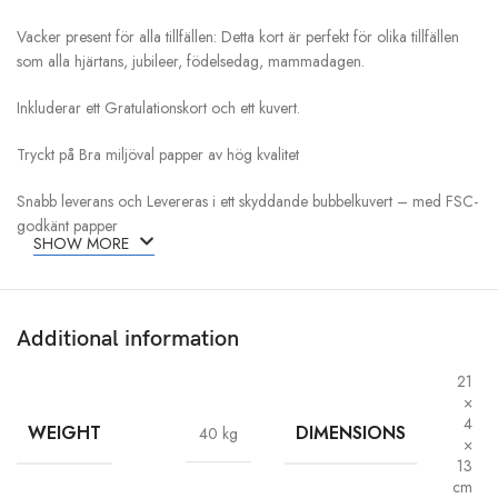
Vacker present för alla tillfällen: Detta kort är perfekt för olika tillfällen
som alla hjärtans, jubileer, födelsedag, mammadagen.
Inkluderar ett Gratulationskort och ett kuvert.
Tryckt på Bra miljöval papper av hög kvalitet
Snabb leverans och Levereras i ett skyddande bubbelkuvert – med FSC-
godkänt papper
SHOW MORE
Vikt: 40gms
Bubblans kuvertstorlek är 13 * 21 * 4 cm
Additional information
Kortstorlek är 10,5×17,2 cm, vikt ca 20 g
21
×
4
WEIGHT
DIMENSIONS
40 kg
×
13
cm