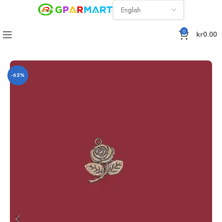
0
kr
0.00
Home
Gifts Cards
Gratulationskort till Alla hjärtans dag
-62%