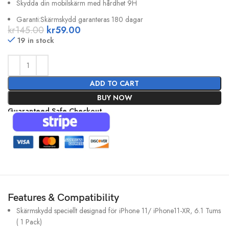
Skydda din mobilskärm med hårdhet 9H
Garanti:Skärmskydd garanteras 180 dagar
kr
145.00
kr
59.00
19 in stock
ADD TO CART
BUY NOW
Guaranteed Safe Checkout
Features & Compatibility
Skärmskydd speciellt designad för iPhone 11/ iPhone11-XR, 6.1 Tums
( 1 Pack)