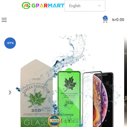
0
kr
0.00
remium, 20D skärmskydd iPhone 11/ iPhone11-XR 6.1 Tum- 1 Pack
-59%