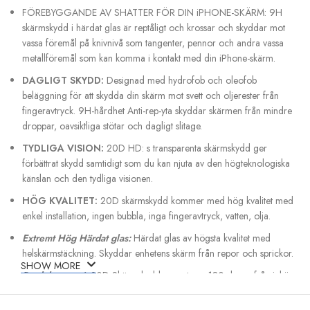
FÖREBYGGANDE AV SHATTER FÖR DIN iPHONE-SKÄRM: 9H
skärmskydd i härdat glas är reptåligt och krossar och skyddar mot
vassa föremål på knivnivå som tangenter, pennor och andra vassa
metallföremål som kan komma i kontakt med din iPhone-skärm.
DAGLIGT SKYDD:
Designad med hydrofob och oleofob
beläggning för att skydda din skärm mot svett och oljerester från
fingeravtryck. 9H-hårdhet Anti-rep-yta skyddar skärmen från mindre
droppar, oavsiktliga stötar och dagligt slitage.
TYDLIGA VISION:
20D HD: s transparenta skärmskydd ger
förbättrat skydd samtidigt som du kan njuta av den högteknologiska
känslan och den tydliga visionen.
HÖG KVALITET:
20D skärmskydd kommer med hög kvalitet med
enkel installation, ingen bubbla, inga fingeravtryck, vatten, olja.
Extremt Hög Härdat glas:
Härdat glas av högsta kvalitet med
helskärmstäckning. Skyddar enhetens skärm från repor och sprickor.
SHOW MORE
Produktgaranti:
20D Skärmskydd garanteras 180 dagar från inköp
mot material- och tillverkningsfel under normal användning. Vid
problem, tveka inte att kontakta oss, vi kommer att erbjuda gratis