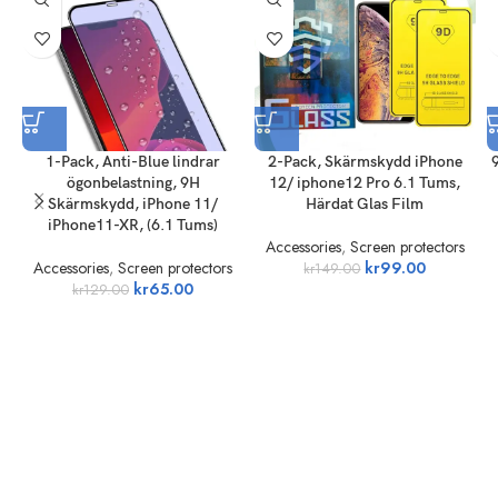
1-Pack, Anti-Blue lindrar
2-Pack, Skärmskydd iPhone
ögonbelastning, 9H
12/ iphone12 Pro 6.1 Tums,
Skärmskydd, iPhone 11/
Härdat Glas Film
iPhone11-XR, (6.1 Tums)
Accessories
,
Screen protectors
Accessories
,
Screen protectors
kr
99.00
kr
149.00
kr
65.00
kr
129.00