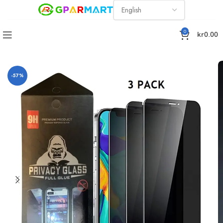
0
kr
0.00
 Skärmskydd iPhone 12 MINI (5.4 Tums),Privacy Screen Protector
-57%