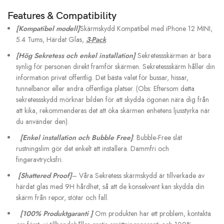
Features & Compatibility
[Kompatibel modell]
Skärmskydd Kompatibel med iPhone 12 MINI,
5.4 Tums, Härdat Glas,
3-Pack
[Hög Sekretess och enkel installation]
Sekretessskärmen är bara
synlig för personen direkt framför skärmen. Sekretessskärm håller din
information privat offentlig. Det bästa valet för bussar, hissar,
tunnelbanor eller andra offentliga platser. (Obs: Eftersom detta
sekretessskydd mörknar bilden för att skydda ögonen nära dig från
att kika, rekommenderas det att öka skärmen enhetens ljusstyrka när
du använder den).
[Enkel installation och Bubble Free]
: Bubble-Free slät
rustningslim gör det enkelt att installera. Dammfri och
fingeravtrycksfri.
[Shattered Proof]
– Våra Sekretess skärmskydd är tillverkade av
härdat glas med 9H hårdhet, så att de konsekvent kan skydda din
skärm från repor, stötar och fall.
[100% Produktgaranti ]
Om produkten har ett problem, kontakta