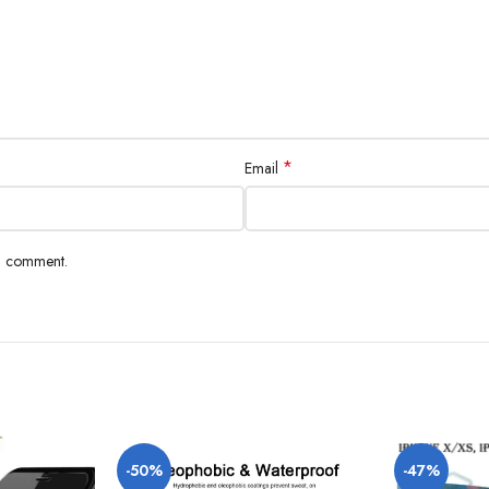
*
Email
 I comment.
-50%
-47%