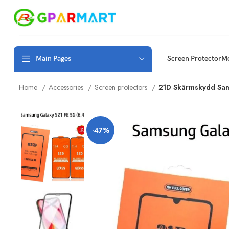
Main Pages
Screen Protector
Mo
Home
Accessories
Screen protectors
21D Skärmskydd Sams
-47%