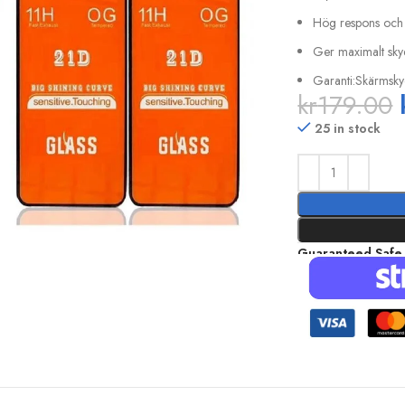
Hög respons och H
Ger maximalt sky
Garanti:Skärmsk
kr
179.00
25 in stock
Guaranteed Safe