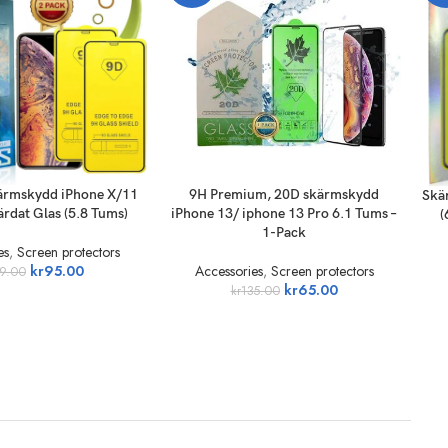
T
ADD TO CART
ADD
ärmskydd iPhone X/11
9H Premium, 20D skärmskydd
Skä
ärdat Glas (5.8 Tums)
iPhone 13/ iphone 13 Pro 6.1 Tums –
(
1-Pack
es
,
Screen protectors
kr
95.00
Accessories
,
Screen protectors
9.00
kr
65.00
kr
135.00