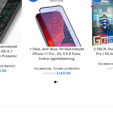
Skärmskydd
ADD TO CART
ADD TO CAR
1-Pack, Anti-Blue, 9H Skärmskydd
2-PACK, Sk
 XR (6.1
iPhone 11 Pro , XS, X 5.8 Tums,
Pro / XS H
n Protector
lindrar ögonbelastning
Accessori
protectors
Accessories
,
Screen protectors
kr
17
5.00
kr
65.00
kr
129.00