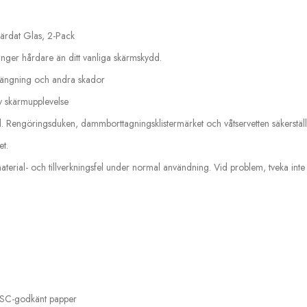
rdat Glas, 2-Pack
nger hårdare än ditt vanliga skärmskydd.
prängning och andra skador
ny skärmupplevelse
dd. Rengöringsduken, dammborttagningsklistermärket och våtservetten säkerstä
et.
ial- och tillverkningsfel under normal användning. Vid problem, tveka inte at
 FSC-godkänt papper